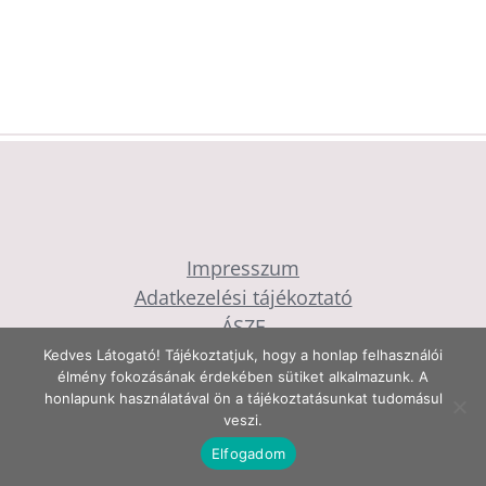
..
Impresszum
Adatkezelési tájékoztató
ÁSZF
Fotók: Vida Ákos Photograph
Kedves Látogató! Tájékoztatjuk, hogy a honlap felhasználói
élmény fokozásának érdekében sütiket alkalmazunk. A
honlapunk használatával ön a tájékoztatásunkat tudomásul
veszi.
Elfogadom