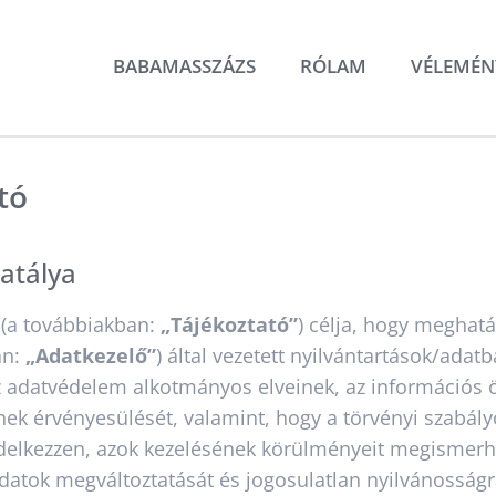
BABAMASSZÁZS
RÓLAM
VÉLEMÉN
tó
hatálya
ó (a továbbiakban:
„Tájékoztató”
) célja, hogy meghatá
an:
„Adatkezelő”
) által vezetett nyilvántartások/ada
az adatvédelem alkotmányos elveinek, az információs 
ek érvényesülését, valamint, hogy a törvényi szabály
delkezzen, azok kezelésének körülményeit megismerhe
adatok megváltoztatását és jogosulatlan nyilvánosságr