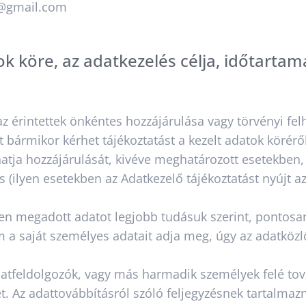
a@gmail.com
ok köre, az adatkezelés célja, időtartam
az érintettek önkéntes hozzájárulása vagy törvényi fe
t bármikor kérhet tájékoztatást a kezelt adatok körérő
atja hozzájárulását, kivéve meghatározott esetekben,
s (ilyen esetekben az Adatkezelő tájékoztatást nyújt a
en megadott adatot legjobb tudásuk szerint, pontosan
a saját személyes adatait adja meg, úgy az adatközlő
tfeldolgozók, vagy más harmadik személyek felé továb
t. Az adattovábbításról szóló feljegyzésnek tartalmazn