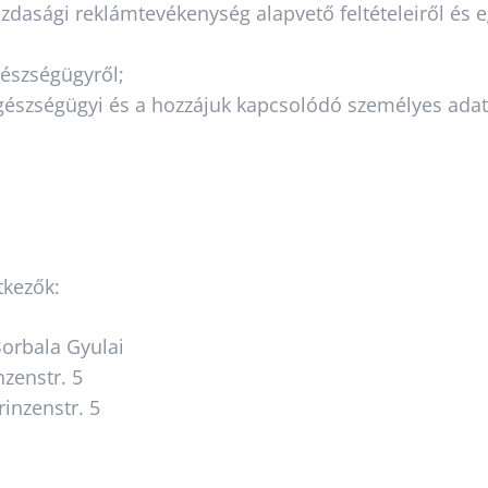
gazdasági reklámtevékenység alapvető feltételeiről és 
gészségügyről;
 egészségügyi és a hozzájuk kapcsolódó személyes adat
tkezők:
Borbala Gyulai
nzenstr. 5
rinzenstr. 5