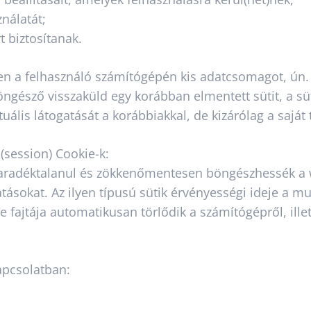
nálatát;
t biztosítanak.
en a felhasználó számítógépén kis adatcsomagot, ún. s
öngésző visszaküld egy korábban elmentett sütit, a sü
uális látogatását a korábbiakkal, de kizárólag a saját
(session) Cookie-k:
 maradéktalanul és zökkenőmentesen böngészhessék a
ltatásokat. Az ilyen típusú sütik érvényességi ideje a
 e fajtája automatikusan törlődik a számítógépről, il
kapcsolatban: