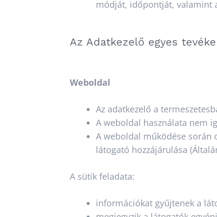
módját, időpontját, valamint 
Az Adatkezelő egyes tevéke
Weboldal
Az adatkezelő a termeszetesba
A weboldal használata nem igé
A weboldal működése során coo
látogató hozzájárulása (Általá
A sütik feladata:
információkat gyűjtenek a lát
megjegyzik a látogatók egyéni 