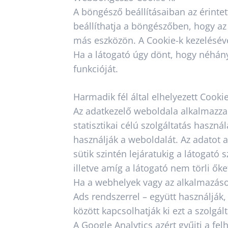
A böngésző beállításaiban az érintett
beállíthatja a böngészőben, hogy az
más eszközön. A Cookie-k kezeléséve
Ha a látogató úgy dönt, hogy néhány
funkcióját.
Harmadik fél által elhelyezett Cookie
Az adatkezelő weboldala alkalmazza 
statisztikai célú szolgáltatás haszn
használják a weboldalát. Az adatot a
sütik szintén lejáratukig a látoga
illetve amíg a látogató nem törli őke
Ha a webhelyek vagy az alkalmazások
Ads rendszerrel – együtt használják,
között kapcsolhatják ki ezt a szolgál
A Google Analytics azért gyűjti a fe