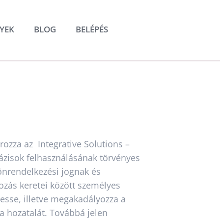
YEK
BLOG
BELÉPÉS
rozza az Integrative Solutions –
tbázisok felhasználásának törvényes
önrendelkezési jognak és
ozás keretei között személyes
sse, illetve megakadályozza a
a hozatalát. Továbbá jelen