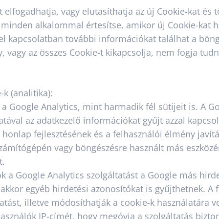
 elfogadhatja, vagy elutasíthatja az új Cookie-kat és t
 minden alkalommal értesítse, amikor új Cookie-kat 
l kapcsolatban további információkat találhat a böng
, vagy az összes Cookie-t kikapcsolja, nem fogja tud
-k (analitika):
a Google Analytics, mint harmadik fél sütijeit is. A 
álatával az adatkezelő információkat gyűjt azzal kapcs
 honlap fejlesztésének és a felhasználói élmény javítá
tó számítógépén vagy böngészésre használt más eszkö
t.
 a Google Analytics szolgáltatást a Google más hirde
 akkor egyéb hirdetési azonosítókat is gyűjthetnek. A 
tatást, illetve módosíthatják a cookie-k használatára 
lhasználók IP-címét, hogy megóvja a szolgáltatás bizton