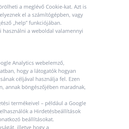
örölheti a meglévő Cookie-kat. Azt is
helyeznek el a számítógépben, vagy
észő „help” funkciójában.
ni használni a weboldal valamennyi
Google Analytics webelemző,
olatban, hogy a látogatók hogyan
sának céljával használja fel. Ezen
zén, annak böngészőjében maradnak,
tési termékeivel – például a Google
felhasználók a Hirdetésbeállítások
vonatkozó beállításokat.
ságát, illetve hogy a