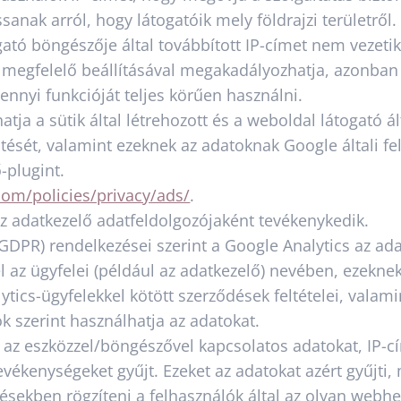
nak arról, hogy látogatóik mely földrajzi területről.
gató böngészője által továbbított IP-címet nem vezeti
e megfelelő beállításával megakadályozhatja, azonban
nnyi funkcióját teljes körűen használni.
tja a sütik által létrehozott és a weboldal látogató á
űjtését, valamint ezeknek az adatoknak Google általi f
ő-plugint.
om/policies/privacy/ads/
.
az adatkezelő adatfeldolgozójaként tevékenykedik.
GDPR) rendelkezései szerint a Google Analytics az ad
el az ügyfelei (például az adatkezelő) nevében, ezeknek
ytics-ügyfelekkel kötött szerződések feltételei, valam
ok szerint használhatja az adatokat.
 az eszközzel/böngészővel kapcsolatos adatokat, IP-cí
ékenységeket gyűjt. Ezeket az adatokat azért gyűjti, 
lentésekben rögzíteni a felhasználók által az olyan we