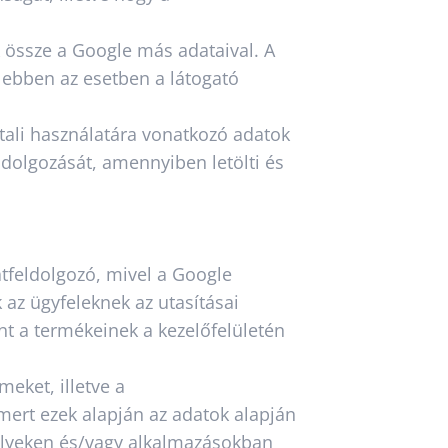
k össze a Google más adataival. A
 ebben az esetben a látogató
ltali használatára vonatkozó adatok
eldolgozását, amennyiben letölti és
atfeldolgozó, mivel a Google
 az ügyfeleknek az utasításai
int a termékeinek a kezelőfelületén
meket, illetve a
mert ezek alapján az adatok alapján
bhelyeken és/vagy alkalmazásokban