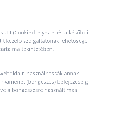
ütit (Cookie) helyez el és a későbbi
tit kezelő szolgáltatónak lehetősége
 tartalma tekintetében.
 weboldalt, használhassák annak
 munkamenet (böngészés) befejezéséig
letve a böngészésre használt más