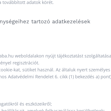
a továbbított adatok körét.
nységeihez tartozó adatkezelések
ba.hu weboldalakon nyújt tájékoztatást szolgáltatásai
nyel regisztrációt.
kie-kat, sütiket használ. Az általuk nyert személyes
nos Adatvédelmi Rendelet 6. cikk (1) bekezdés a) pont)
ogatókról és eszközeikről;
beállításait, amelyek felhasználásra kerül(het)nek;