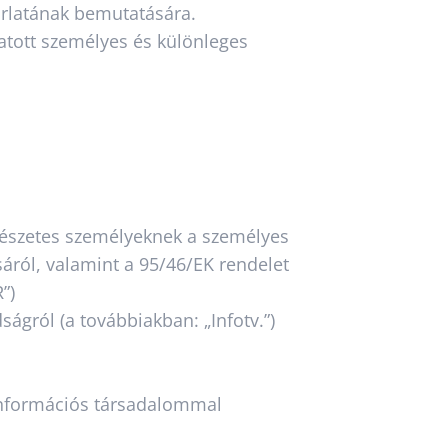
korlatának bemutatására.
tatott személyes és különleges
rmészetes személyeknek a személyes
áról, valamint a 95/46/EK rendelet
”)
ságról (a továbbiakban: „Infotv.”)
z információs társadalommal