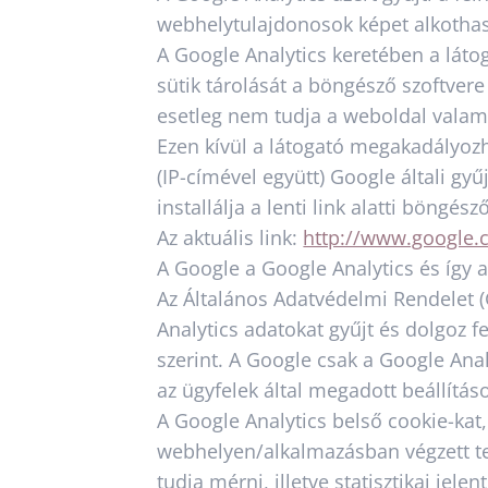
webhelytulajdonosok képet alkothassa
A Google Analytics keretében a láto
sütik tárolását a böngésző szoftver
esetleg nem tudja a weboldal valame
Ezen kívül a látogató megakadályozha
(IP-címével együtt) Google általi gy
installálja a lenti link alatti böngész
Az aktuális link:
http://www.google.c
A Google a Google Analytics és így 
Az Általános Adatvédelmi Rendelet (
Analytics adatokat gyűjt és dolgoz f
szerint. A Google csak a Google Anal
az ügyfelek által megadott beállítás
A Google Analytics belső cookie-kat,
webhelyen/alkalmazásban végzett tev
tudja mérni, illetve statisztikai je