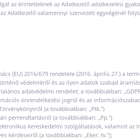
olgál az érintetteknek az Adatkezelő adatkezelési gya
d az Adatkezelő valamennyi szervezeti egységénél foly
ács (EU) 2016/679 rendelete (2016. április 27.) a te
történő védelméről és az ilyen adatok szabad áramlás
általános adatvédelmi rendelet; a továbbiakban: „GDPR
ormációs önrendelkezési jogról és az információszabad
 Törvénykönyvről (a továbbiakban: „Ptk.”)
ári perrendtartásról (a továbbiakban: „Pp.”)
 elektronikus kereskedelmi szolgáltatások, valamint a
s kérdéseiről (a továbbiakban: „Eker. tv.”);